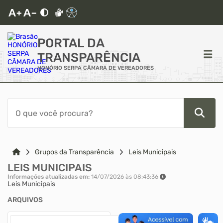
PORTAL DA
TRANSPARÊNCIA
HONÓRIO SERPA CÂMARA DE VEREADORES
ACESSO RÁPIDO
Acessibilidade
Cidadão
Grupos da Transparência
Leis Municipais
LEIS MUNICIPAIS
Autoatendimento
Informações atualizadas em:
14/07/2026 às 08:43:36
Leis Municipais
Mapa do Site
ARQUIVOS